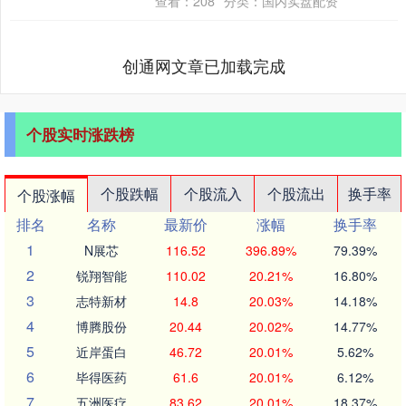
查看：
208
分类：
国内实盘配资
所”）....
创通网文章已加载完成
个股实时涨跌榜
个股跌幅
个股流入
个股流出
换手率
个股涨幅
排名
名称
最新价
涨幅
换手率
1
N展芯
116.52
396.89%
79.39%
2
锐翔智能
110.02
20.21%
16.80%
3
志特新材
14.8
20.03%
14.18%
4
博腾股份
20.44
20.02%
14.77%
5
近岸蛋白
46.72
20.01%
5.62%
6
毕得医药
61.6
20.01%
6.12%
7
五洲医疗
83.62
20.01%
18.37%