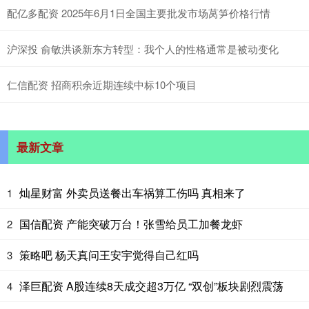
配亿多配资 2025年6月1日全国主要批发市场莴笋价格行情
沪深投 俞敏洪谈新东方转型：我个人的性格通常是被动变化
仁信配资 招商积余近期连续中标10个项目
最新文章
灿星财富 外卖员送餐出车祸算工伤吗 真相来了
1
国信配资 产能突破万台！张雪给员工加餐龙虾
2
策略吧 杨天真问王安宇觉得自己红吗
3
泽巨配资 A股连续8天成交超3万亿 “双创”板块剧烈震荡
4