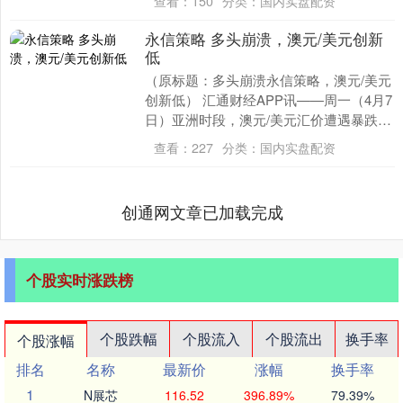
查看：
150
分类：
国内实盘配资
永信策略 多头崩溃，澳元/美元创新
低
（原标题：多头崩溃永信策略，澳元/美元
创新低） 汇通财经APP讯——周一（4月7
日）亚洲时段，澳元/美元汇价遭遇暴跌，
一度跌至0.5932水平，创下近年新低。
查看：
227
分类：
国内实盘配资
汇....
创通网文章已加载完成
个股实时涨跌榜
个股跌幅
个股流入
个股流出
换手率
个股涨幅
排名
名称
最新价
涨幅
换手率
1
N展芯
116.52
396.89%
79.39%