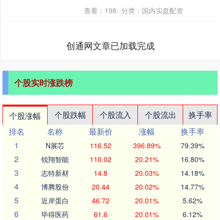
国....
查看：
198
分类：
国内实盘配资
创通网文章已加载完成
个股实时涨跌榜
个股跌幅
个股流入
个股流出
换手率
个股涨幅
排名
名称
最新价
涨幅
换手率
1
N展芯
116.52
396.89%
79.39%
2
锐翔智能
110.02
20.21%
16.80%
3
志特新材
14.8
20.03%
14.18%
4
博腾股份
20.44
20.02%
14.77%
5
近岸蛋白
46.72
20.01%
5.62%
6
毕得医药
61.6
20.01%
6.12%