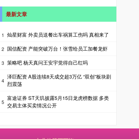
最新文章
灿星财富 外卖员送餐出车祸算工伤吗 真相来了
1
国信配资 产能突破万台！张雪给员工加餐龙虾
2
策略吧 杨天真问王安宇觉得自己红吗
3
泽巨配资 A股连续8天成交超3万亿 “双创”板块剧
4
烈震荡
富途证券 ST天玑披露5月15日龙虎榜数据 多类
5
交易主体买卖情况公开