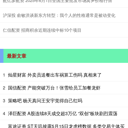
配亿多配资 2025年6月1日全国主要批发市场莴笋价格行情
沪深投 俞敏洪谈新东方转型：我个人的性格通常是被动变化
仁信配资 招商积余近期连续中标10个项目
最新文章
灿星财富 外卖员送餐出车祸算工伤吗 真相来了
1
国信配资 产能突破万台！张雪给员工加餐龙虾
2
策略吧 杨天真问王安宇觉得自己红吗
3
泽巨配资 A股连续8天成交超3万亿 “双创”板块剧烈震荡
4
富途证券 ST天玑披露5月15日龙虎榜数据 多类交易主体买