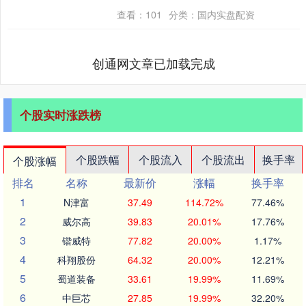
公赢网配资 从今....
查看：
101
分类：
国内实盘配资
创通网文章已加载完成
个股实时涨跌榜
个股跌幅
个股流入
个股流出
换手率
个股涨幅
排名
名称
最新价
涨幅
换手率
1
N津富
37.49
114.72%
77.46%
2
威尔高
39.83
20.01%
17.76%
3
锴威特
77.82
20.00%
1.17%
4
科翔股份
64.32
20.00%
12.21%
5
蜀道装备
33.61
19.99%
11.69%
6
中巨芯
27.85
19.99%
32.20%