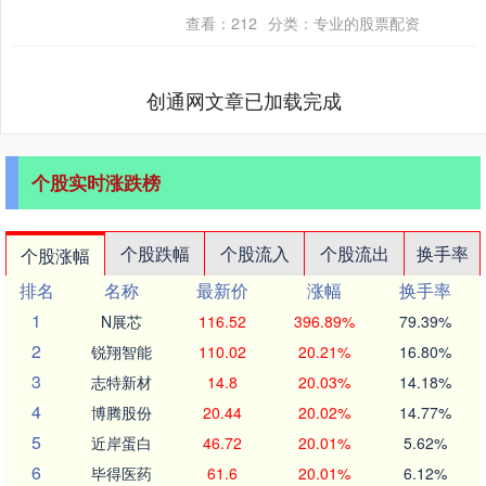
计减持公司H股股份1.07亿股....
查看：
212
分类：
专业的股票配资
创通网文章已加载完成
个股实时涨跌榜
个股跌幅
个股流入
个股流出
换手率
个股涨幅
排名
名称
最新价
涨幅
换手率
1
N展芯
116.52
396.89%
79.39%
2
锐翔智能
110.02
20.21%
16.80%
3
志特新材
14.8
20.03%
14.18%
4
博腾股份
20.44
20.02%
14.77%
5
近岸蛋白
46.72
20.01%
5.62%
6
毕得医药
61.6
20.01%
6.12%