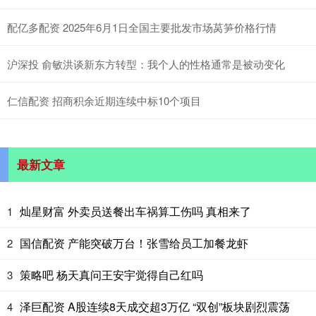
配亿多配资 2025年6月1日全国主要批发市场莴笋价格行情
沪深投 俞敏洪谈新东方转型：我个人的性格通常是被动变化
仁信配资 招商积余近期连续中标10个项目
最新文章
灿星财富 外卖员送餐出车祸算工伤吗 真相来了
1
国信配资 产能突破万台！张雪给员工加餐龙虾
2
策略吧 杨天真问王安宇觉得自己红吗
3
泽巨配资 A股连续8天成交超3万亿 “双创”板块剧烈震荡
4