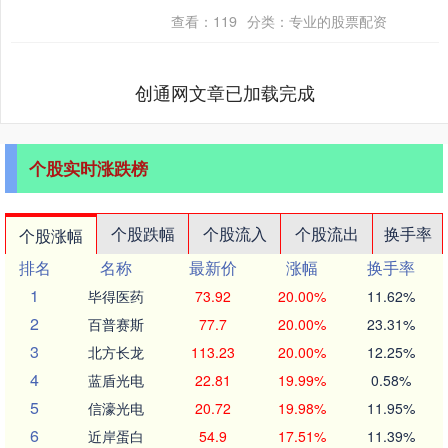
套的男生马某，突然抄起板凳快步冲向前
查看：
119
分类：
专业的股票配资
排，二话不说便....
创通网文章已加载完成
个股实时涨跌榜
个股跌幅
个股流入
个股流出
换手率
个股涨幅
排名
名称
最新价
涨幅
换手率
1
毕得医药
73.92
20.00%
11.62%
2
百普赛斯
77.7
20.00%
23.31%
3
北方长龙
113.23
20.00%
12.25%
4
蓝盾光电
22.81
19.99%
0.58%
5
信濠光电
20.72
19.98%
11.95%
6
近岸蛋白
54.9
17.51%
11.39%