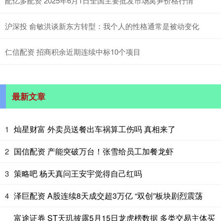
配亿多配资 2025年6月1日全国主要批发市场莴笋价格行情
沪深投 俞敏洪谈新东方转型：我个人的性格通常是被动变化
仁信配资 招商积余近期连续中标10个项目
最新文章
灿星财富 外卖员送餐出车祸算工伤吗 真相来了
1
国信配资 产能突破万台！张雪给员工加餐龙虾
2
策略吧 杨天真问王安宇觉得自己红吗
3
泽巨配资 A股连续8天成交超3万亿 “双创”板块剧烈震荡
4
富途证券 ST天玑披露5月15日龙虎榜数据 多类交易主体买