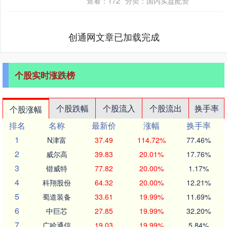
查看：
172
分类：
国内实盘配资
创通网文章已加载完成
个股实时涨跌榜
个股跌幅
个股流入
个股流出
换手率
个股涨幅
排名
名称
最新价
涨幅
换手率
1
N津富
37.49
114.72%
77.46%
2
威尔高
39.83
20.01%
17.76%
3
锴威特
77.82
20.00%
1.17%
4
科翔股份
64.32
20.00%
12.21%
5
蜀道装备
33.61
19.99%
11.69%
6
中巨芯
27.85
19.99%
32.20%
7
广哈通信
19.03
19.99%
5.84%