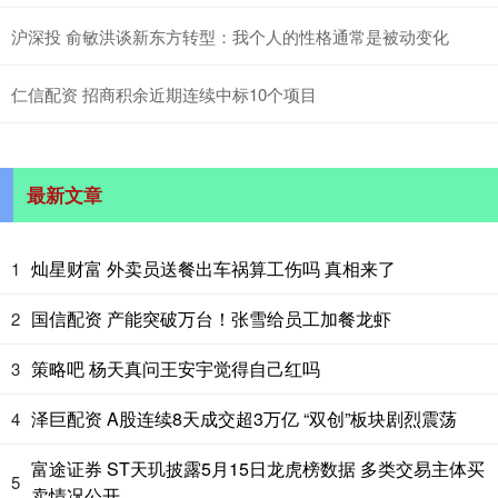
沪深投 俞敏洪谈新东方转型：我个人的性格通常是被动变化
仁信配资 招商积余近期连续中标10个项目
最新文章
灿星财富 外卖员送餐出车祸算工伤吗 真相来了
1
国信配资 产能突破万台！张雪给员工加餐龙虾
2
策略吧 杨天真问王安宇觉得自己红吗
3
泽巨配资 A股连续8天成交超3万亿 “双创”板块剧烈震荡
4
富途证券 ST天玑披露5月15日龙虎榜数据 多类交易主体买
5
卖情况公开