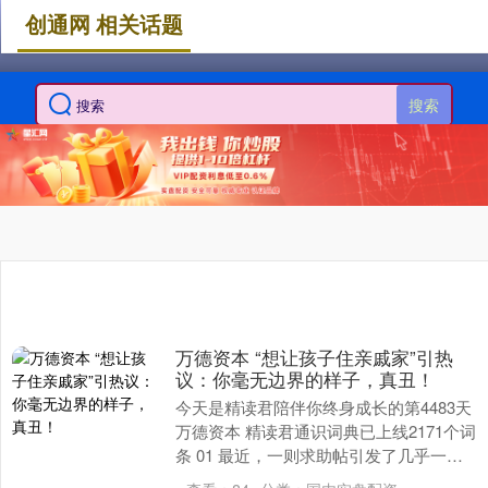
创通网 相关话题
搜索
万德资本 “想让孩子住亲戚家”引热
议：你毫无边界的样子，真丑！
今天是精读君陪伴你终身成长的第4483天
万德资本 精读君通识词典已上线2171个词
条 01 最近，一则求助帖引发了几乎一边
倒的争议。 一位母亲在城里亲戚家当保