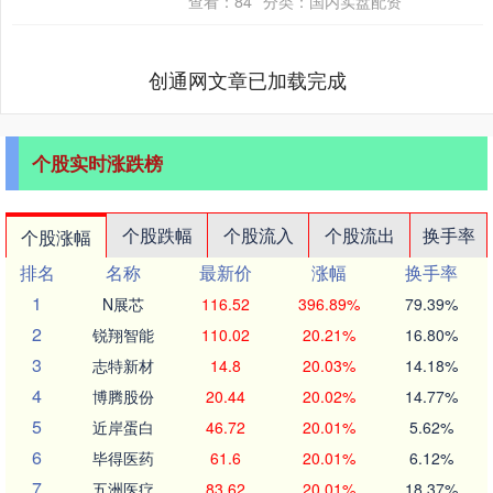
查看：
84
分类：
国内实盘配资
姆....
创通网文章已加载完成
个股实时涨跌榜
个股跌幅
个股流入
个股流出
换手率
个股涨幅
排名
名称
最新价
涨幅
换手率
1
N展芯
116.52
396.89%
79.39%
2
锐翔智能
110.02
20.21%
16.80%
3
志特新材
14.8
20.03%
14.18%
4
博腾股份
20.44
20.02%
14.77%
5
近岸蛋白
46.72
20.01%
5.62%
6
毕得医药
61.6
20.01%
6.12%
7
五洲医疗
83.62
20.01%
18.37%