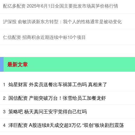
配亿多配资 2025年6月1日全国主要批发市场莴笋价格行情
沪深投 俞敏洪谈新东方转型：我个人的性格通常是被动变化
仁信配资 招商积余近期连续中标10个项目
最新文章
灿星财富 外卖员送餐出车祸算工伤吗 真相来了
1
国信配资 产能突破万台！张雪给员工加餐龙虾
2
策略吧 杨天真问王安宇觉得自己红吗
3
泽巨配资 A股连续8天成交超3万亿 “双创”板块剧烈震荡
4