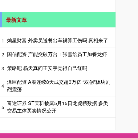
最新文章
灿星财富 外卖员送餐出车祸算工伤吗 真相来了
1
国信配资 产能突破万台！张雪给员工加餐龙虾
2
策略吧 杨天真问王安宇觉得自己红吗
3
泽巨配资 A股连续8天成交超3万亿 “双创”板块剧
4
烈震荡
富途证券 ST天玑披露5月15日龙虎榜数据 多类
5
交易主体买卖情况公开