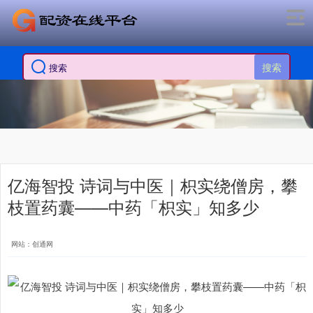
搜索
亿海智投 诗词与中医｜枳实绕僧房，攀
枝置药囊——中药「枳实」知多少
网站：创通网