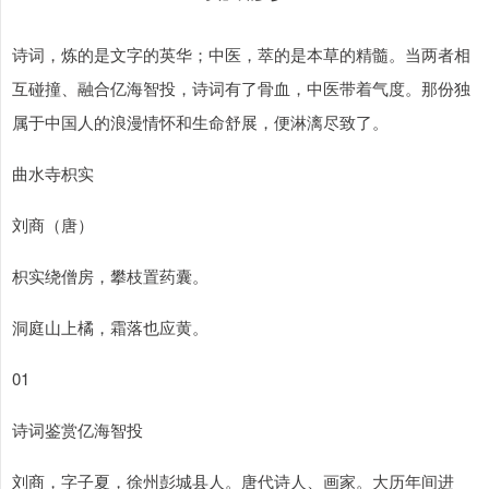
诗词，炼的是文字的英华；中医，萃的是本草的精髓。当两者相
互碰撞、融合亿海智投，诗词有了骨血，中医带着气度。那份独
属于中国人的浪漫情怀和生命舒展，便淋漓尽致了。
曲水寺枳实
刘商（唐）
枳实绕僧房，攀枝置药囊。
洞庭山上橘，霜落也应黄。
01
诗词鉴赏亿海智投
刘商，字子夏，徐州彭城县人。唐代诗人、画家。大历年间进