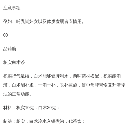
注意事项
孕妇、哺乳期妇女以及体质虚弱者应慎用。
03
品药膳
枳实白术茶
枳实行气散结，白术能够健脾利水，两味药材搭配，枳实能消
滞，白术能补虚，一消一补，攻补兼施，使中焦脾胃恢复升清降
浊的正常功能。
材料：枳实10克，白术20克；
制法：枳实，白术冷水入锅煮沸，代茶饮；