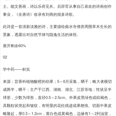
士。能文善画，诗以乐府见长。后辞官从事自己喜欢的诗画创作
事业，《全唐诗》收录有刘商的很多诗歌。
此诗是一首清新淡雅的诗，主要描绘曲水寺僧房周围草木生长的
景象，透露出对自然节律与隐逸生活的体悟。
展开剩余60%
02
学中药——枳实
来源：芸香科植物酸橙的幼果；5～6月采集，晒干；略大者横切
成两半，晒干；主产于江西、湖南、湖北、江苏等地；性状呈半
球形，少数为球形，直径0.5～2.5cm。外果皮黑绿色或棕褐色，
具颗粒状突起和皱纹，有明显的花柱残迹或果梗痕。切面中果皮
略隆起，厚0.3～1.2cm，黄白色或黄褐色，边缘有1～2列油室，