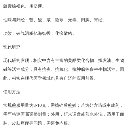
瓤囊棕褐色。质坚硬。
性味与归经：苦、酸、咸，微寒，无毒。归脾、胃经。
功效：破气消积亿海智投，化痰散痞。
现代研究
现代研究发现，枳实中含有丰富的黄酮类化合物、挥发油、生物
碱等活性成分，具有抗炎、抗氧化、抗肿瘤等多种生物活性。因
此，枳实在现代医学领域也具有广泛的应用前景。
使用方法
常规煎服用量为3-10克，需捣碎后煎煮；若为处方药或中成药，
需严格遵医嘱调整剂量；外用，研末调敷或煎水外洗，适用于痈
肿、皮肤瘙痒等问题，需避免内服。