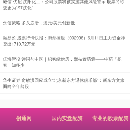
诚信-优配 沈阳化工：公司股票将被实施其他风险警示 股票简称
变更为“ST沈化”
永信策略 多头崩溃，澳元/美元创新低
融易盈 股票行情快报：鹏鼎控股（002938）6月11日主力资金净
卖出1710.72万元
亿海智投 诗词与中医｜枳实绕僧房，攀枝置药囊——中药「枳
实」知多少
华生证券 俞敏洪回应成立“北京新东方退休俱乐部”：新东方文旅
面向全年龄段
创通网
国内实盘配资
专业的股票配资