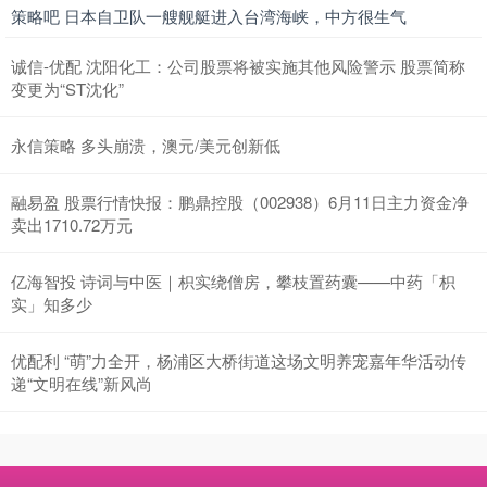
策略吧 日本自卫队一艘舰艇进入台湾海峡，中方很生气
诚信-优配 沈阳化工：公司股票将被实施其他风险警示 股票简称
变更为“ST沈化”
永信策略 多头崩溃，澳元/美元创新低
融易盈 股票行情快报：鹏鼎控股（002938）6月11日主力资金净
卖出1710.72万元
亿海智投 诗词与中医｜枳实绕僧房，攀枝置药囊——中药「枳
实」知多少
优配利 “萌”力全开，杨浦区大桥街道这场文明养宠嘉年华活动传
递“文明在线”新风尚