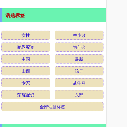
话题标签
女性
牛小散
驰盈配资
为什么
中国
最新
山西
孩子
专家
益牛网
荣耀配资
头部
全部话题标签