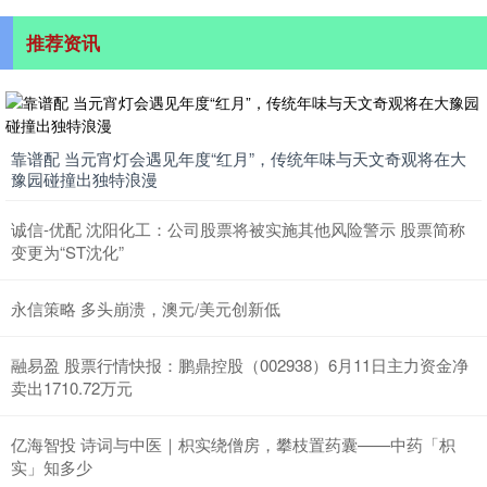
推荐资讯
靠谱配 当元宵灯会遇见年度“红月”，传统年味与天文奇观将在大
豫园碰撞出独特浪漫
诚信-优配 沈阳化工：公司股票将被实施其他风险警示 股票简称
变更为“ST沈化”
永信策略 多头崩溃，澳元/美元创新低
融易盈 股票行情快报：鹏鼎控股（002938）6月11日主力资金净
卖出1710.72万元
亿海智投 诗词与中医｜枳实绕僧房，攀枝置药囊——中药「枳
实」知多少